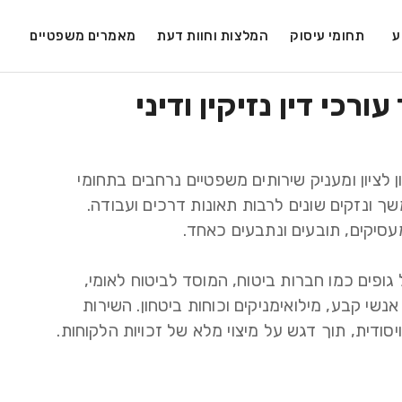
ע
תחומי עיסוק
המלצות וחוות דעת
מאמרים משפטיים
ורכי דין נזיקין ודיני
משרד עורכי הדין קובי מזרחי ושות' פועל בראשון לציון ומעניק שירותים משפטיים נרחבים בתחומי 
הנזיקין, דיני עבודה, ביטוח לאומי, ייפוי כוח מתמשך ונזקים שונים לרבות תאונות דרכים ועבודה. 
צוות המשרד מייצג לקוחות פרטיים ומוסדיים מול גופים כמו חברות ביטוח, המוסד לביטוח לאומי, 
משרד הביטחון ועוד, כולל חיילים בשירות סדיר, אנשי קבע, מילואימניקים וכוחות ביטחון. השירות 
ודית, תוך דגש על מיצוי מלא של זכויות הלקוחות.