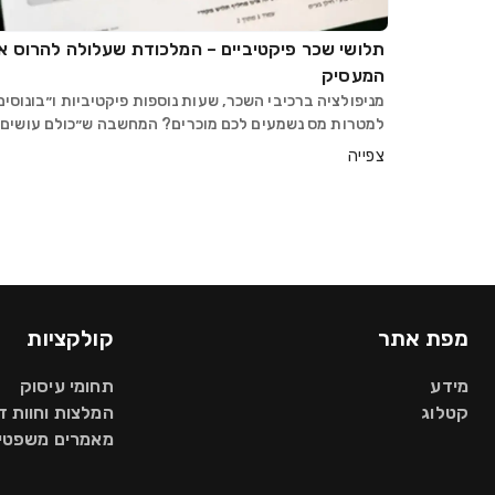
תלושי שכר פיקטיביים – המלכודת שעלולה להרוס א
המעסיק
מניפולציה ברכיבי השכר, שעות נוספות פיקטיביות ו״בונוסים
למטרות מס נשמעים לכם מוכרים? המחשבה ש״כולם עושים
את זה״ ושזה רק ״הסדר זמני״ עלולה לעלות לכם בפיטורי
צפייה
עובדים, תביעות של מאות אלפי שקלים, חובות כלפ
מפת אתר
קולקציות
מידע
תחומי עיסוק
קטלוג
המלצות וחוות 
מאמרים משפטיי