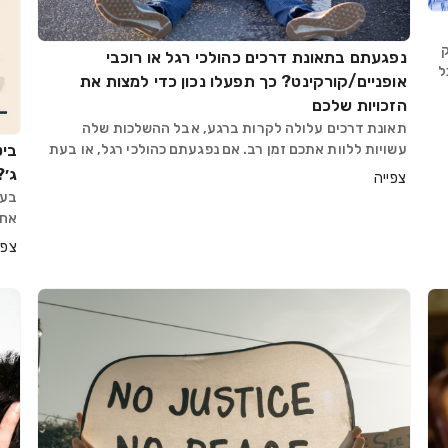
ק
נפגעתם בתאונת דרכים כהולכי רגל או רוכבי
ל
אופניים/קורקינט? כך תפעלו נכון כדי למצות את
ל
הזכויות שלכם
תאונת דרכים עלולה לקרות ברגע, אבל ההשלכות שלה
ביט
עשויות ללוות אתכם זמן רב. אם נפגעתם כהולכי רגל, או בעת
רכיבה על אופניים רגילים, חשמליים או קורקינט דעו שאתם
ג׳?
צפייה
זכאים לפיצוי לפי החוק, ללא קשר לאשמה בתאונה! מ
בעל
אחד
ביט
צפי
עוש