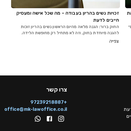
ת
זכויות נשים בהריון בעבודה – מה שכל אישה ומעסיק
חייבים לדעת
״
החוק ברור: הגנה מלאה מהיום הראשון נשים בהריון זוכות
להגנה מיוחדת בחוק, וזה לא מתחיל רק מחופשת הלידה.
ההגנה מתחילה מהרגע שהמעסיק יודע על ההריון ונמשכת עד
צפייה
לחזרה מחופשת הלידה. כל הפרה של זכויות אלו עלולה
צרו קשר
+97239218887
דעת
office@mk-lawoffice.co.il
ם