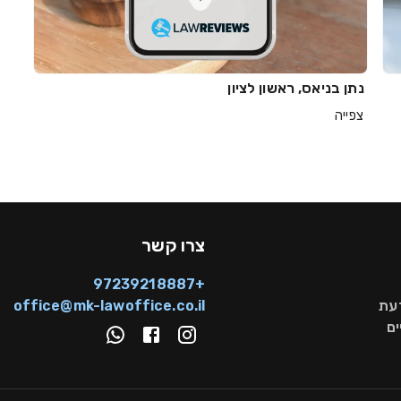
נתן בניאס, ראשון לציון
צפייה
צרו קשר
+97239218887
דעת
office@mk-lawoffice.co.il
ם