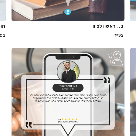
ב. , ראשון לציון
תומ
צפייה
צפי