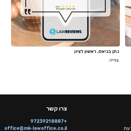
נתן בניאס, ראשון לציון
צפייה
צרו קשר
+97239218887
דעת
office@mk-lawoffice.co.il